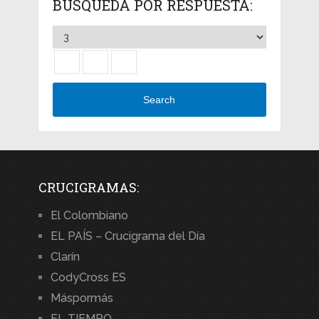
BÚSQUEDA POR RESPUESTA:
Search
CRUCIGRAMAS:
El Colombiano
EL PAÍS – Crucigrama del Día
Clarín
CodyCross ES
Máspormás
EL TIEMPO