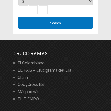
Search
CRUCIGRAMAS:
El Colombiano
EL PAÍS – Crucigrama del Día
Clarín
CodyCross ES
Máspormás
EL TIEMPO