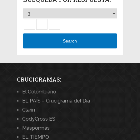
Search
CRUCIGRAMAS:
El Colombiano
EL PAÍS – Crucigrama del Día
Clarín
CodyCross ES
Máspormás
EL TIEMPO