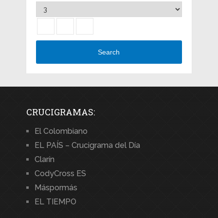
Search
CRUCIGRAMAS:
El Colombiano
EL PAÍS – Crucigrama del Día
Clarín
CodyCross ES
Máspormás
EL TIEMPO