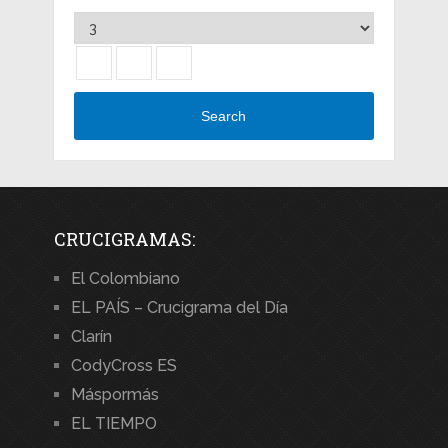
Search
CRUCIGRAMAS:
El Colombiano
EL PAÍS – Crucigrama del Día
Clarín
CodyCross ES
Máspormás
EL TIEMPO