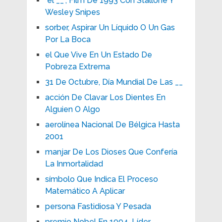
"el __", Film De 1993 Con Stallone Y
Wesley Snipes
sorber, Aspirar Un Líquido O Un Gas
Por La Boca
el Que Vive En Un Estado De
Pobreza Extrema
31 De Octubre, Día Mundial De Las __
acción De Clavar Los Dientes En
Alguien O Algo
aerolínea Nacional De Bélgica Hasta
2001
manjar De Los Dioses Que Confería
La Inmortalidad
símbolo Que Indica El Proceso
Matemático A Aplicar
persona Fastidiosa Y Pesada
premio Nobel En 1994, Líder