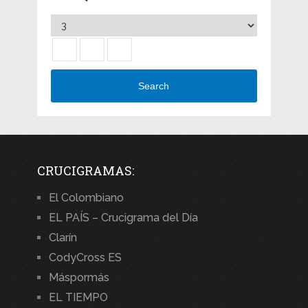
Search
CRUCIGRAMAS:
El Colombiano
EL PAÍS – Crucigrama del Día
Clarín
CodyCross ES
Máspormás
EL TIEMPO