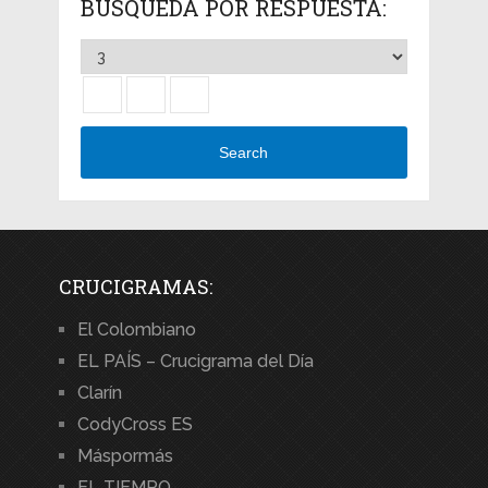
BÚSQUEDA POR RESPUESTA:
Search
CRUCIGRAMAS:
El Colombiano
EL PAÍS – Crucigrama del Día
Clarín
CodyCross ES
Máspormás
EL TIEMPO