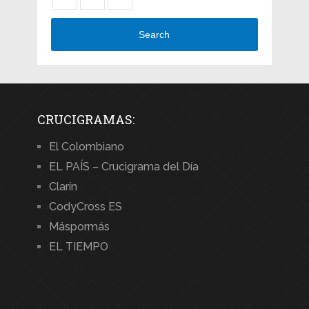
Search
CRUCIGRAMAS:
El Colombiano
EL PAÍS – Crucigrama del Día
Clarín
CodyCross ES
Máspormás
EL TIEMPO