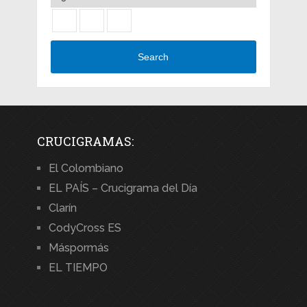
Search
CRUCIGRAMAS:
El Colombiano
EL PAÍS – Crucigrama del Día
Clarín
CodyCross ES
Máspormás
EL TIEMPO