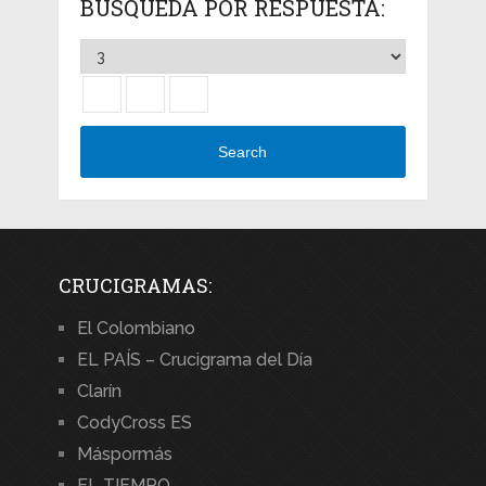
BÚSQUEDA POR RESPUESTA:
Search
CRUCIGRAMAS:
El Colombiano
EL PAÍS – Crucigrama del Día
Clarín
CodyCross ES
Máspormás
EL TIEMPO