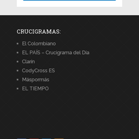
CRUCIGRAMAS:
El Colombiano
EL PAÍS – Crucigrama del Día
Clarín
CodyCross ES
Máspormás
EL TIEMPO