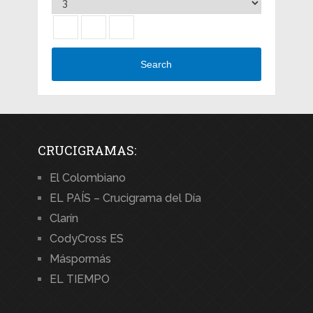
Search
CRUCIGRAMAS:
El Colombiano
EL PAÍS – Crucigrama del Día
Clarín
CodyCross ES
Máspormás
EL TIEMPO