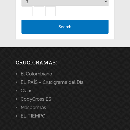
Search
CRUCIGRAMAS:
El Colombiano
EL PAÍS – Crucigrama del Día
Clarín
CodyCross ES
Máspormás
EL TIEMPO