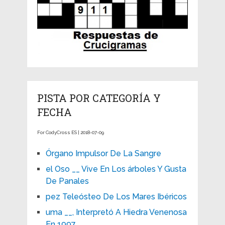
PISTA POR CATEGORÍA Y
FECHA
For CodyCross ES | 2018-07-09
Órgano Impulsor De La Sangre
el Oso __ Vive En Los árboles Y Gusta
De Panales
pez Teleósteo De Los Mares Ibéricos
uma __, Interpretó A Hiedra Venenosa
En 1997