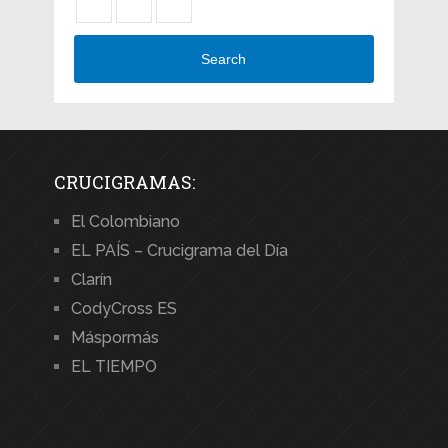
Search
CRUCIGRAMAS:
El Colombiano
EL PAÍS – Crucigrama del Día
Clarín
CodyCross ES
Máspormás
EL TIEMPO