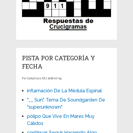
PISTA POR CATEGORÍA Y
FECHA
For CodyCross ES | 2018-07-09
inflamación De La Médula Espinal
"__ Sun", Tema De Soundgarden De
"superunknown"
pólipo Que Vive En Mares Muy
Cálidos
continuar, Seguir Haciendo Algo