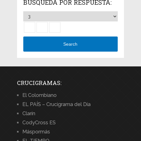
BÚSQUEDA POR RESPUESTA:
Search
CRUCIGRAMAS:
El Colombiano
EL PAÍS – Crucigrama del Día
Clarín
CodyCross ES
Máspormás
EL TIEMPO