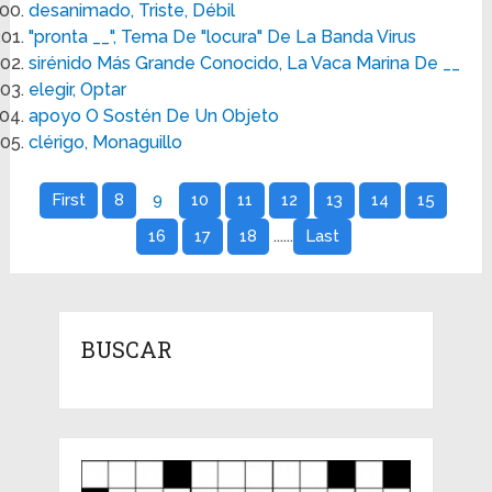
desanimado, Triste, Débil
"pronta __", Tema De "locura" De La Banda Virus
sirénido Más Grande Conocido, La Vaca Marina De __
elegir, Optar
apoyo O Sostén De Un Objeto
clérigo, Monaguillo
First
8
9
10
11
12
13
14
15
......
16
17
18
Last
BUSCAR