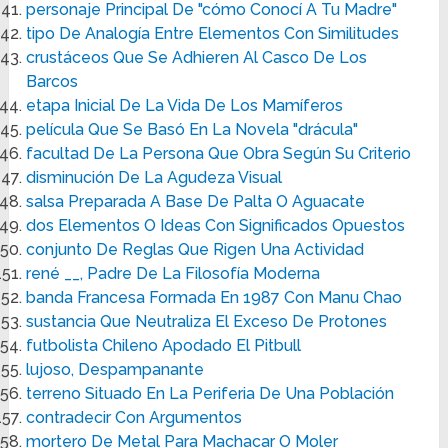
personaje Principal De "cómo Conocí A Tu Madre"
tipo De Analogía Entre Elementos Con Similitudes
crustáceos Que Se Adhieren Al Casco De Los
Barcos
etapa Inicial De La Vida De Los Mamíferos
película Que Se Basó En La Novela "drácula"
facultad De La Persona Que Obra Según Su Criterio
disminución De La Agudeza Visual
salsa Preparada A Base De Palta O Aguacate
dos Elementos O Ideas Con Significados Opuestos
conjunto De Reglas Que Rigen Una Actividad
rené __, Padre De La Filosofía Moderna
banda Francesa Formada En 1987 Con Manu Chao
sustancia Que Neutraliza El Exceso De Protones
futbolista Chileno Apodado El Pitbull
lujoso, Despampanante
terreno Situado En La Periferia De Una Población
contradecir Con Argumentos
mortero De Metal Para Machacar O Moler