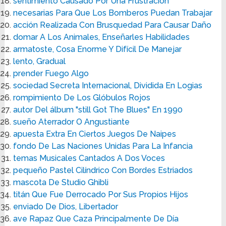
sentimiento Causado Por Una Frustración
necesarias Para Que Los Bomberos Puedan Trabajar
acción Realizada Con Brusquedad Para Causar Daño
domar A Los Animales, Enseñarles Habilidades
armatoste, Cosa Enorme Y Difícil De Manejar
lento, Gradual
prender Fuego Algo
sociedad Secreta Internacional, Dividida En Logias
rompimiento De Los Glóbulos Rojos
autor Del álbum "still Got The Blues" En 1990
sueño Aterrador O Angustiante
apuesta Extra En Ciertos Juegos De Naipes
fondo De Las Naciones Unidas Para La Infancia
temas Musicales Cantados A Dos Voces
pequeño Pastel Cilíndrico Con Bordes Estriados
mascota De Studio Ghibli
titán Que Fue Derrocado Por Sus Propios Hijos
enviado De Dios, Libertador
ave Rapaz Que Caza Principalmente De Día