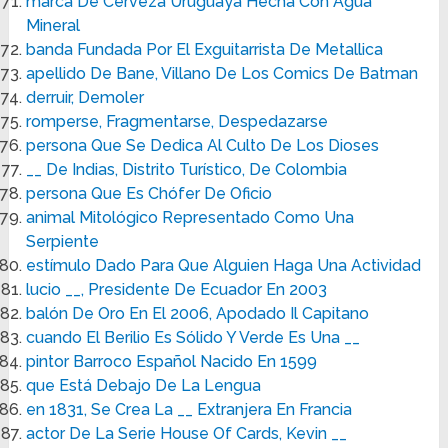
marca De Cerveza Uruguaya Hecha Con Agua
Mineral
banda Fundada Por El Exguitarrista De Metallica
apellido De Bane, Villano De Los Comics De Batman
derruir, Demoler
romperse, Fragmentarse, Despedazarse
persona Que Se Dedica Al Culto De Los Dioses
__ De Indias, Distrito Turístico, De Colombia
persona Que Es Chófer De Oficio
animal Mitológico Representado Como Una
Serpiente
estímulo Dado Para Que Alguien Haga Una Actividad
lucio __, Presidente De Ecuador En 2003
balón De Oro En El 2006, Apodado Il Capitano
cuando El Berilio Es Sólido Y Verde Es Una __
pintor Barroco Español Nacido En 1599
que Está Debajo De La Lengua
en 1831, Se Crea La __ Extranjera En Francia
actor De La Serie House Of Cards, Kevin __