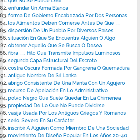
que No Se Puede Leer
enfundar Un Arma Blanca
forma De Gobierno Encabezada Por Dos Personas
los Alimentos Deben Comerse Antes De Que __
dispersión De Un Pueblo Por Diversos Países
situación En Que Se Encuentra Alguien O Algo
obtener Aquello Que Se Busca O Desea
fibra __, Hilo Que Transmite Impulsos Luminosos
segunda Capa Estructural Del Escroto
costra Oscura Formada Por Gangrena O Quemadura
antiguo Nombre De Sri Lanka
abrigo Consistente De Una Manta Con Un Agujero
recurso De Apelación En Lo Administrativo
polvo Negro Que Suele Quedar En La Chimenea
propiedad De Lo Que No Puede Dividirse
vasija Usada Por Los Antiguos Griegos Y Romanos
serio, Severo En Su Carácter
inscribir A Alguien Como Miembro De Una Sociedad
movimiento De Diseño Popular En Los Años 20-40