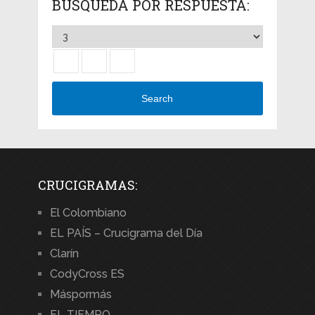
BÚSQUEDA POR RESPUESTA:
Search
CRUCIGRAMAS:
El Colombiano
EL PAÍS – Crucigrama del Día
Clarín
CodyCross ES
Máspormás
EL TIEMPO