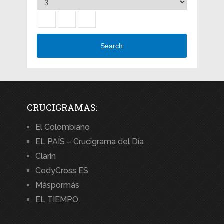
Search
CRUCIGRAMAS:
El Colombiano
EL PAÍS – Crucigrama del Día
Clarín
CodyCross ES
Máspormás
EL TIEMPO