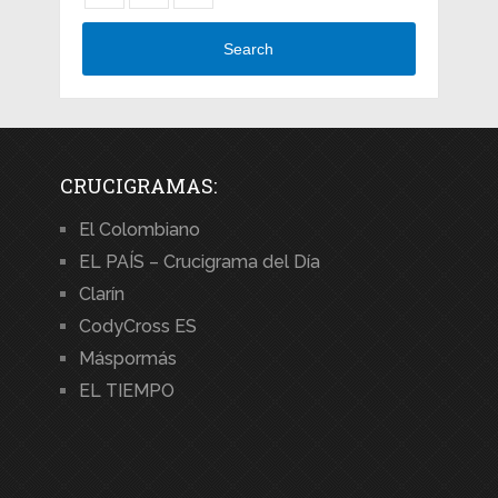
Search
CRUCIGRAMAS:
El Colombiano
EL PAÍS – Crucigrama del Día
Clarín
CodyCross ES
Máspormás
EL TIEMPO