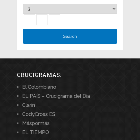
Search
CRUCIGRAMAS:
El Colombiano
EL PAÍS – Crucigrama del Día
Clarín
CodyCross ES
Máspormás
EL TIEMPO