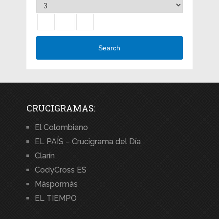
Search
CRUCIGRAMAS:
El Colombiano
EL PAÍS – Crucigrama del Día
Clarín
CodyCross ES
Máspormás
EL TIEMPO