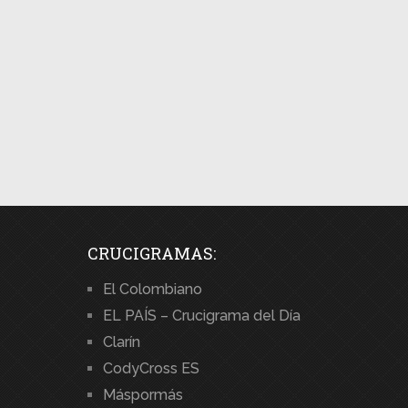
CRUCIGRAMAS:
El Colombiano
EL PAÍS – Crucigrama del Día
Clarín
CodyCross ES
Máspormás