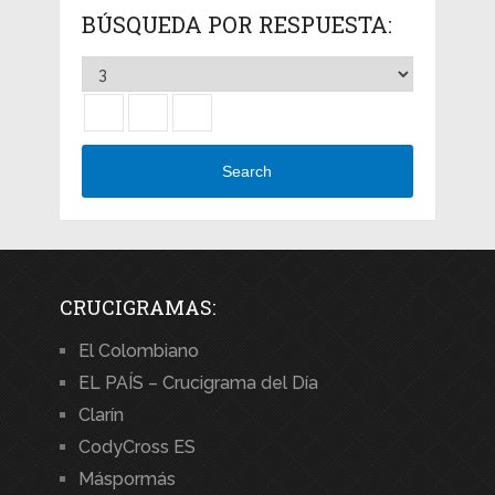
BÚSQUEDA POR RESPUESTA:
Search
CRUCIGRAMAS:
El Colombiano
EL PAÍS – Crucigrama del Día
Clarín
CodyCross ES
Máspormás