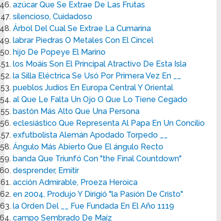
azúcar Que Se Extrae De Las Frutas
silencioso, Cuidadoso
Árbol Del Cual Se Extrae La Cumarina
labrar Piedras O Metales Con El Cincel
hijo De Popeye El Marino
los Moáis Son El Principal Atractivo De Esta Isla
la Silla Eléctrica Se Usó Por Primera Vez En __
pueblos Judíos En Europa Central Y Oriental
al Que Le Falta Un Ojo O Que Lo Tiene Cegado
bastón Más Alto Que Una Persona
eclesiástico Que Representa Al Papa En Un Concilio
exfutbolista Alemán Apodado Torpedo __
Ángulo Más Abierto Que El ángulo Recto
banda Que Triunfó Con "the Final Countdown"
desprender, Emitir
acción Admirable, Proeza Heroica
en 2004, Produjo Y Dirigió "la Pasión De Cristo"
la Orden Del __ Fue Fundada En El Año 1119
campo Sembrado De Maíz