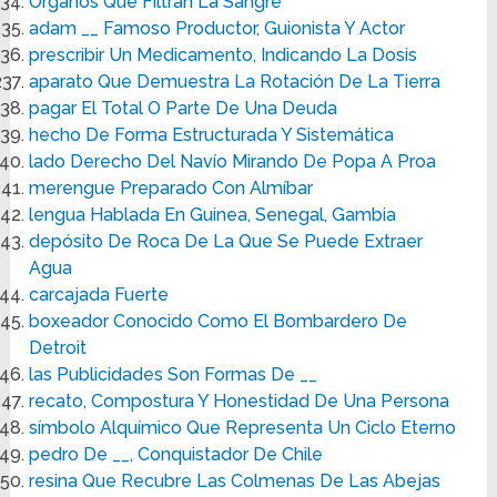
Órganos Que Filtran La Sangre
adam __ Famoso Productor, Guionista Y Actor
prescribir Un Medicamento, Indicando La Dosis
aparato Que Demuestra La Rotación De La Tierra
pagar El Total O Parte De Una Deuda
hecho De Forma Estructurada Y Sistemática
lado Derecho Del Navío Mirando De Popa A Proa
merengue Preparado Con Almíbar
lengua Hablada En Guinea, Senegal, Gambia
depósito De Roca De La Que Se Puede Extraer
Agua
carcajada Fuerte
boxeador Conocido Como El Bombardero De
Detroit
las Publicidades Son Formas De __
recato, Compostura Y Honestidad De Una Persona
símbolo Alquímico Que Representa Un Ciclo Eterno
pedro De __, Conquistador De Chile
resina Que Recubre Las Colmenas De Las Abejas