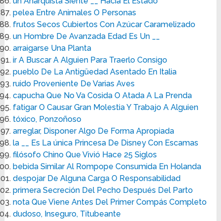
un Anarquista Siente __ Hacia El Estado
pelea Entre Animales O Personas
frutos Secos Cubiertos Con Azúcar Caramelizado
un Hombre De Avanzada Edad Es Un __
arraigarse Una Planta
ir A Buscar A Alguien Para Traerlo Consigo
pueblo De La Antigüedad Asentado En Italia
ruido Proveniente De Varias Aves
capucha Que No Va Cosida O Atada A La Prenda
fatigar O Causar Gran Molestia Y Trabajo A Alguien
tóxico, Ponzoñoso
arreglar, Disponer Algo De Forma Apropiada
la __ Es La única Princesa De Disney Con Escamas
filósofo Chino Que Vivió Hace 25 Siglos
bebida Similar Al Rompope Consumida En Holanda
despojar De Alguna Carga O Responsabilidad
primera Secreción Del Pecho Después Del Parto
nota Que Viene Antes Del Primer Compás Completo
dudoso, Inseguro, Titubeante