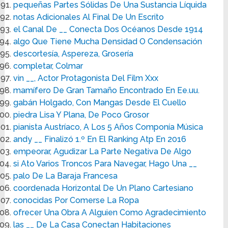
pequeñas Partes Sólidas De Una Sustancia Líquida
notas Adicionales Al Final De Un Escrito
el Canal De __ Conecta Dos Océanos Desde 1914
algo Que Tiene Mucha Densidad O Condensación
descortesía, Aspereza, Grosería
completar, Colmar
vin __, Actor Protagonista Del Film Xxx
mamífero De Gran Tamaño Encontrado En Ee.uu.
gabán Holgado, Con Mangas Desde El Cuello
piedra Lisa Y Plana, De Poco Grosor
pianista Austríaco, A Los 5 Años Componía Música
andy __ Finalizó 1.º En El Ranking Atp En 2016
empeorar, Agudizar La Parte Negativa De Algo
si Ato Varios Troncos Para Navegar, Hago Una __
palo De La Baraja Francesa
coordenada Horizontal De Un Plano Cartesiano
conocidas Por Comerse La Ropa
ofrecer Una Obra A Alguien Como Agradecimiento
las __ De La Casa Conectan Habitaciones