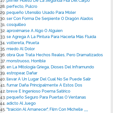
primer Hueso De La Segunda Fila Del Carpo
perfecto, Pulcro
pequeño Utensilio Usado Para Moler
ser Con Forma De Serpiente O Dragón Alados
cosquilleo
aproximarse A Algo O Alguien
se Agrega A La Pintura Para Hacerla Más Fluida
voltereta, Pirueta
miedo Al Dolor
obra Que Trata Hechos Reales, Pero Dramatizados
monstruoso, Horrible
en La Mitología Griega, Dioses Del Inframundo
estropear, Dañar
llevar A Un Lugar Del Cual No Se Puede Salir
fumar Daña Principalmente A Estos Dos
breve E Ingenioso Poema Satírico
pequeño Seguro Para Puertas O Ventanas
adicto Al Juego
"traición Al Amanecer", Film Con Michelle __