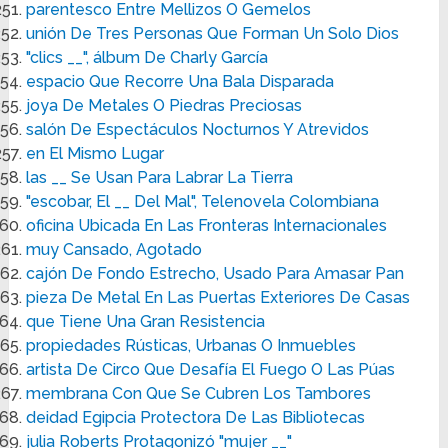
parentesco Entre Mellizos O Gemelos
unión De Tres Personas Que Forman Un Solo Dios
"clics __", álbum De Charly García
espacio Que Recorre Una Bala Disparada
joya De Metales O Piedras Preciosas
salón De Espectáculos Nocturnos Y Atrevidos
en El Mismo Lugar
las __ Se Usan Para Labrar La Tierra
"escobar, El __ Del Mal", Telenovela Colombiana
oficina Ubicada En Las Fronteras Internacionales
muy Cansado, Agotado
cajón De Fondo Estrecho, Usado Para Amasar Pan
pieza De Metal En Las Puertas Exteriores De Casas
que Tiene Una Gran Resistencia
propiedades Rústicas, Urbanas O Inmuebles
artista De Circo Que Desafía El Fuego O Las Púas
membrana Con Que Se Cubren Los Tambores
deidad Egipcia Protectora De Las Bibliotecas
julia Roberts Protagonizó "mujer __"