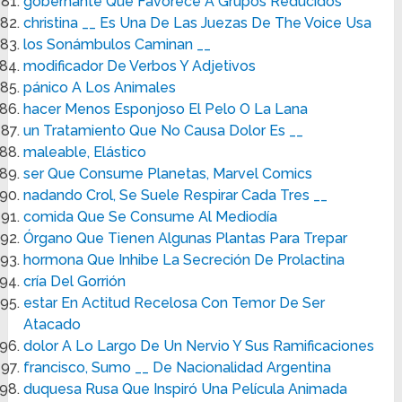
gobernante Que Favorece A Grupos Reducidos
christina __ Es Una De Las Juezas De The Voice Usa
los Sonámbulos Caminan __
modificador De Verbos Y Adjetivos
pánico A Los Animales
hacer Menos Esponjoso El Pelo O La Lana
un Tratamiento Que No Causa Dolor Es __
maleable, Elástico
ser Que Consume Planetas, Marvel Comics
nadando Crol, Se Suele Respirar Cada Tres __
comida Que Se Consume Al Mediodía
Órgano Que Tienen Algunas Plantas Para Trepar
hormona Que Inhibe La Secreción De Prolactina
cría Del Gorrión
estar En Actitud Recelosa Con Temor De Ser
Atacado
dolor A Lo Largo De Un Nervio Y Sus Ramificaciones
francisco, Sumo __ De Nacionalidad Argentina
duquesa Rusa Que Inspiró Una Película Animada