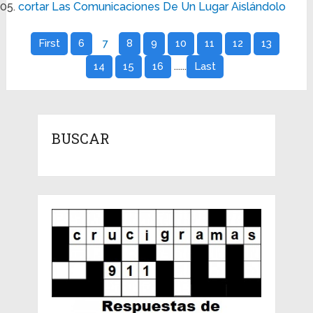
cortar Las Comunicaciones De Un Lugar Aislándolo
First
6
7
8
9
10
11
12
13
......
14
15
16
Last
BUSCAR