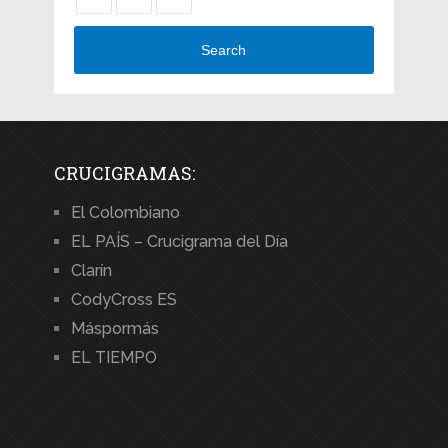
Search
CRUCIGRAMAS:
El Colombiano
EL PAÍS – Crucigrama del Día
Clarín
CodyCross ES
Máspormás
EL TIEMPO