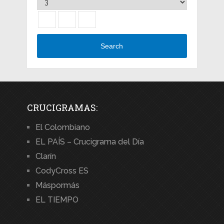
Search
CRUCIGRAMAS:
El Colombiano
EL PAÍS – Crucigrama del Día
Clarín
CodyCross ES
Máspormás
EL TIEMPO