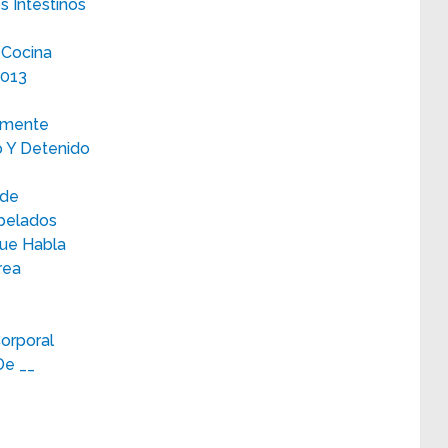
 Intestinos
 Cocina
2013
iamente
o Y Detenido
rde
pelados
Que Habla
rea
Corporal
De __