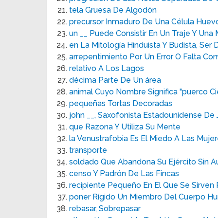
tela Gruesa De Algodón
precursor Inmaduro De Una Célula Huev
un __ Puede Consistir En Un Traje Y Una
en La Mitología Hinduista Y Budista, Se
arrepentimiento Por Un Error O Falta Co
relativo A Los Lagos
décima Parte De Un área
animal Cuyo Nombre Significa "puerco Ci
pequeñas Tortas Decoradas
john __, Saxofonista Estadounidense De 
que Razona Y Utiliza Su Mente
la Venustrafobia Es El Miedo A Las Mujer
transporte
soldado Que Abandona Su Ejército Sin Au
censo Y Padrón De Las Fincas
recipiente Pequeño En El Que Se Sirven 
poner Rígido Un Miembro Del Cuerpo H
rebasar, Sobrepasar