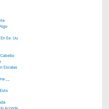
rte
Algo
En Ee. Uu.
Cabello
e
in Escalas
ma __
 Esto
ada
Un Acorde