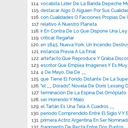
vocalista Líder De La Banda Depeche 
destacar Algo O Alguien Por Sus Cualida
con Cualidades O Facciones Propias D
relativo A Nuestro Planeta
ir En Contra De Lo Que Dispone Una Ley 
criticar, Regañar
en 1845, Nueva York, Un Incendio Destru
instancia Previa A La Final
artefacto Que Reproduce Y Graba Discos
escritor Que Emplea Imágenes Y Es Muy
4 De Mayo, Día De __
que Tiene El Fondo Distante De La Super
"el __ Dorado", Novela De Doris Lessing 
terminación De La Espina Del Omóplato
ser Horrendo Y Malo
el Tartán Es Una Tela A Cuadros __
período Comprendido Entre El Siglo V Y E
primera Actriz Argentina En Ser Nominad
fragmento De Recta Entre Dos Puntos