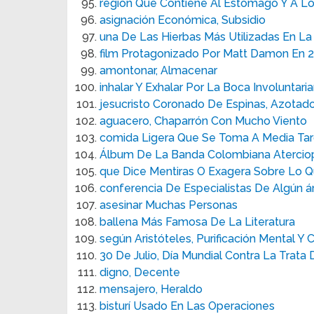
región Que Contiene Al Estómago Y A Los
asignación Económica, Subsidio
una De Las Hierbas Más Utilizadas En La
film Protagonizado Por Matt Damon En 
amontonar, Almacenar
inhalar Y Exhalar Por La Boca Involuntar
jesucristo Coronado De Espinas, Azotad
aguacero, Chaparrón Con Mucho Viento
comida Ligera Que Se Toma A Media Ta
Álbum De La Banda Colombiana Atercio
que Dice Mentiras O Exagera Sobre Lo 
conferencia De Especialistas De Algún á
asesinar Muchas Personas
ballena Más Famosa De La Literatura
según Aristóteles, Purificación Mental Y 
30 De Julio, Día Mundial Contra La Trata 
digno, Decente
mensajero, Heraldo
bisturí Usado En Las Operaciones