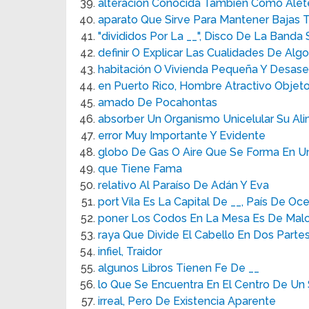
alteración Conocida También Como Alet
aparato Que Sirve Para Mantener Bajas 
"divididos Por La __", Disco De La Band
definir O Explicar Las Cualidades De Algo
habitación O Vivienda Pequeña Y Desas
en Puerto Rico, Hombre Atractivo Obje
amado De Pocahontas
absorber Un Organismo Unicelular Su Al
error Muy Importante Y Evidente
globo De Gas O Aire Que Se Forma En Un
que Tiene Fama
relativo Al Paraíso De Adán Y Eva
port Vila Es La Capital De __, País De Oc
poner Los Codos En La Mesa Es De Malo
raya Que Divide El Cabello En Dos Parte
infiel, Traidor
algunos Libros Tienen Fe De __
lo Que Se Encuentra En El Centro De Un 
irreal, Pero De Existencia Aparente