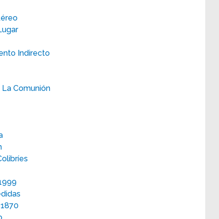
Aéreo
Lugar
nto Indirecto
n La Comunión
a
n
olibríes
 1999
edidas
 1870
o