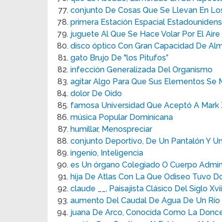
conjunto De Cosas Que Se Llevan En Los
primera Estación Espacial Estadouniden
juguete Al Que Se Hace Volar Por El Aire
disco óptico Con Gran Capacidad De A
gato Brujo De "los Pitufos”
infección Generalizada Del Organismo
agitar Algo Para Que Sus Elementos Se
dolor De Oído
famosa Universidad Que Aceptó A Mark
música Popular Dominicana
humillar, Menospreciar
conjunto Deportivo, De Un Pantalón Y U
ingenio, Inteligencia
es Un órgano Colegiado O Cuerpo Admini
hija De Atlas Con La Que Odiseo Tuvo Do
claude __, Paisajista Clásico Del Siglo Xvii
aumento Del Caudal De Agua De Un Río 
juana De Arco, Conocida Como La Donce