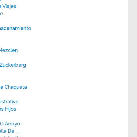
 Viajes
se
lmacenamiento
 Mezclen
 Zuckerberg
na Chaqueta
strativo
s Hijos
O Arroyo
lla De __