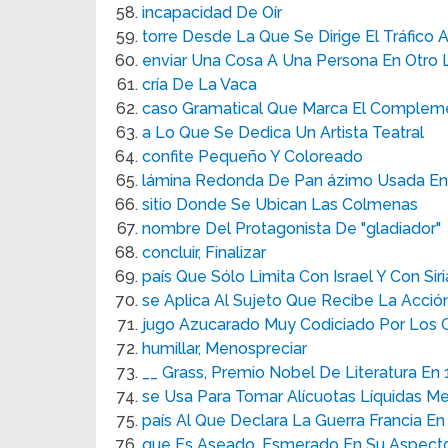
incapacidad De Oír
torre Desde La Que Se Dirige El Tráfico 
enviar Una Cosa A Una Persona En Otro 
cría De La Vaca
caso Gramatical Que Marca El Compleme
a Lo Que Se Dedica Un Artista Teatral
confite Pequeño Y Coloreado
lámina Redonda De Pan ázimo Usada E
sitio Donde Se Ubican Las Colmenas
nombre Del Protagonista De "gladiador"
concluir, Finalizar
país Que Sólo Limita Con Israel Y Con Siri
se Aplica Al Sujeto Que Recibe La Acció
jugo Azucarado Muy Codiciado Por Los C
humillar, Menospreciar
__ Grass, Premio Nobel De Literatura En
se Usa Para Tomar Alícuotas Líquidas M
país Al Que Declara La Guerra Francia En
que Es Aseado, Esmerado En Su Aspect