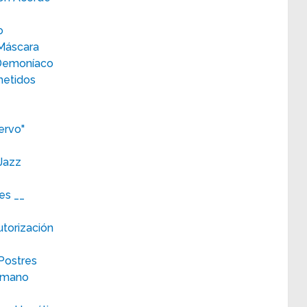
o
 Máscara
r Demoníaco
metidos
ervo"
Jazz
es __
torización
Postres
umano