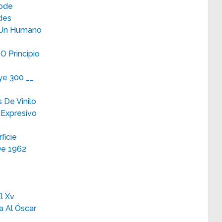
Mode
des
e Un Humano
O Principio
ye 300 __
 De Vinilo
 Expresivo
ficie
De 1962
l Xv
a Al Óscar