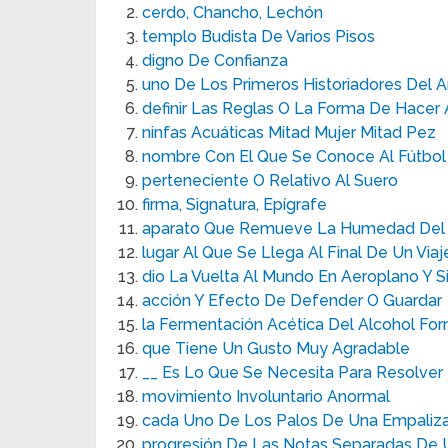
cerdo, Chancho, Lechón
templo Budista De Varios Pisos
digno De Confianza
uno De Los Primeros Historiadores Del A
definir Las Reglas O La Forma De Hacer 
ninfas Acuáticas Mitad Mujer Mitad Pez
nombre Con El Que Se Conoce Al Fútbol 
perteneciente O Relativo Al Suero
firma, Signatura, Epígrafe
aparato Que Remueve La Humedad Del 
lugar Al Que Se Llega Al Final De Un Viaj
dio La Vuelta Al Mundo En Aeroplano Y S
acción Y Efecto De Defender O Guardar
la Fermentación Acética Del Alcohol For
que Tiene Un Gusto Muy Agradable
__ Es Lo Que Se Necesita Para Resolver
movimiento Involuntario Anormal
cada Uno De Los Palos De Una Empaliz
progresión De Las Notas Separadas De 