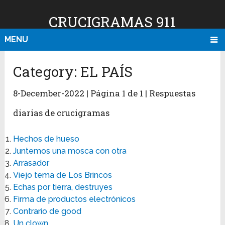
CRUCIGRAMAS 911
MENU
Category:
EL PAÍS
8-December-2022 | Página 1 de 1 | Respuestas
diarias de crucigramas
Hechos de hueso
Juntemos una mosca con otra
Arrasador
Viejo tema de Los Brincos
Echas por tierra, destruyes
Firma de productos electrónicos
Contrario de good
Un clown