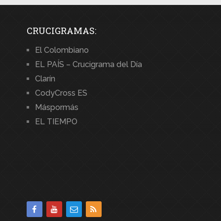
CRUCIGRAMAS:
El Colombiano
EL PAÍS – Crucigrama del Día
Clarín
CodyCross ES
Máspormás
EL TIEMPO