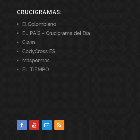
CRUCIGRAMAS:
El Colombiano
EL PAÍS – Crucigrama del Día
Clarín
CodyCross ES
Máspormás
EL TIEMPO