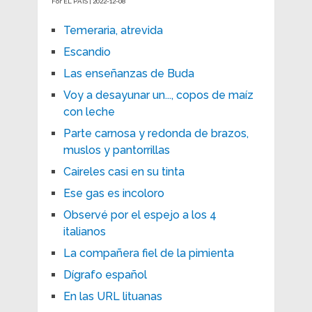
For EL PAÍS | 2022-12-08
Temeraria, atrevida
Escandio
Las enseñanzas de Buda
Voy a desayunar un..., copos de maíz
con leche
Parte carnosa y redonda de brazos,
muslos y pantorrillas
Caireles casi en su tinta
Ese gas es incoloro
Observé por el espejo a los 4
italianos
La compañera fiel de la pimienta
Dígrafo español
En las URL lituanas