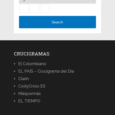
Search
CRUCIGRAMAS:
El Colombiano
EL PAÍS – Crucigrama del Día
Clarín
CodyCross ES
Máspormás
EL TIEMPO