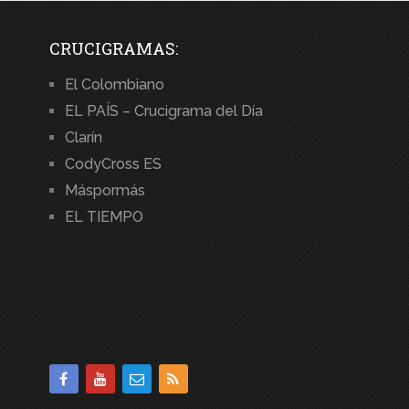
CRUCIGRAMAS:
El Colombiano
EL PAÍS – Crucigrama del Día
Clarín
CodyCross ES
Máspormás
EL TIEMPO