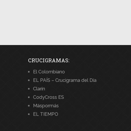
CRUCIGRAMAS:
El Colombiano
EL PAÍS – Crucigrama del Día
Clarín
CodyCross ES
Máspormás
EL TIEMPO