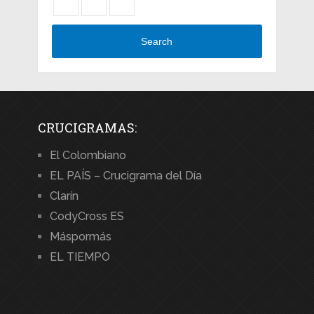
Search
CRUCIGRAMAS:
El Colombiano
EL PAÍS – Crucigrama del Día
Clarín
CodyCross ES
Máspormás
EL TIEMPO