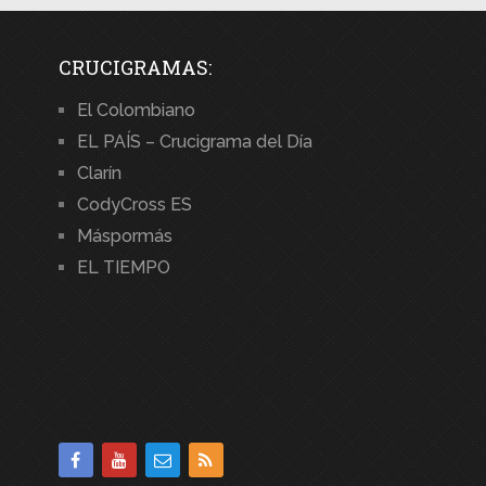
CRUCIGRAMAS:
El Colombiano
EL PAÍS – Crucigrama del Día
Clarín
CodyCross ES
Máspormás
EL TIEMPO