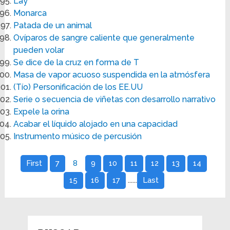
Lay
Monarca
Patada de un animal
Ovíparos de sangre caliente que generalmente
pueden volar
Se dice de la cruz en forma de T
Masa de vapor acuoso suspendida en la atmósfera
(Tío) Personificación de los EE.UU
Serie o secuencia de viñetas con desarrollo narrativo
Expele la orina
Acabar el líquido alojado en una capacidad
Instrumento músico de percusión
First
7
8
9
10
11
12
13
14
......
15
16
17
Last