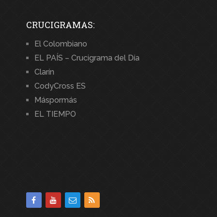
CRUCIGRAMAS:
El Colombiano
EL PAÍS – Crucigrama del Día
Clarín
CodyCross ES
Máspormás
EL TIEMPO