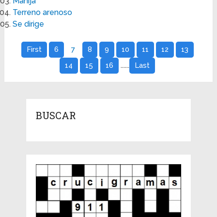
Manija
Terreno arenoso
Se dirige
First
6
7
8
9
10
11
12
13
......
14
15
16
Last
BUSCAR