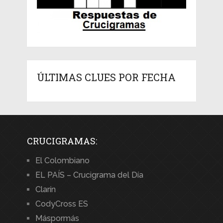
ÚLTIMAS CLUES POR FECHA
CRUCIGRAMAS:
El Colombiano
EL PAÍS – Crucigrama del Día
Clarín
CodyCross ES
Máspormás