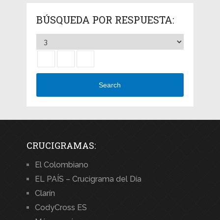
BÚSQUEDA POR RESPUESTA:
Search
CRUCIGRAMAS:
El Colombiano
EL PAÍS – Crucigrama del Día
Clarín
CodyCross ES