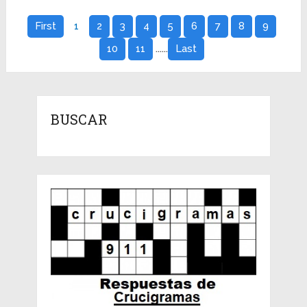
First
1
2
3
4
5
6
7
8
9
......
10
11
Last
BUSCAR