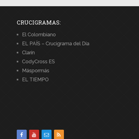
CRUCIGRAMAS:
El Colombiano
EL PAÍS – Crucigrama del Día
Clarín
CodyCross ES
Máspormás
EL TIEMPO