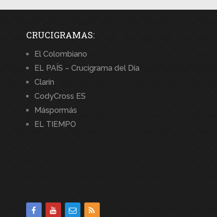
CRUCIGRAMAS:
El Colombiano
EL PAÍS – Crucigrama del Día
Clarín
CodyCross ES
Máspormás
EL TIEMPO