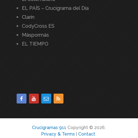
EL PAÍS – Crucigrama del Día
Clarín
CodyCross ES
Máspormás
EL TIEMPO
Crucigramas 911
Copyright © 2026.
Privacy & Terms
|
Contact