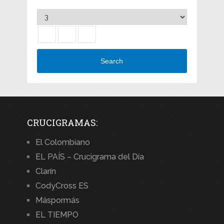
Search
CRUCIGRAMAS:
El Colombiano
EL PAÍS – Crucigrama del Día
Clarín
CodyCross ES
Máspormás
EL TIEMPO