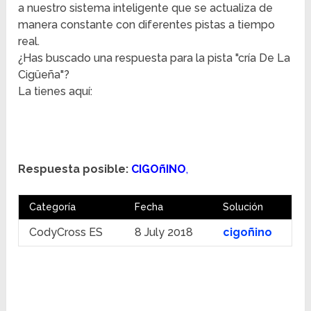
a nuestro sistema inteligente que se actualiza de
manera constante con diferentes pistas a tiempo
real.
¿Has buscado una respuesta para la pista "cría De La
Cigüeña"?
La tienes aquí:
Respuesta posible:
CIGOñINO
,
Categoría
Fecha
Solución
CodyCross ES
8 July 2018
cigoñino