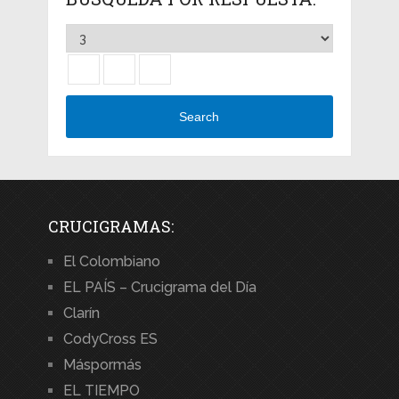
Search
CRUCIGRAMAS:
El Colombiano
EL PAÍS – Crucigrama del Día
Clarín
CodyCross ES
Máspormás
EL TIEMPO