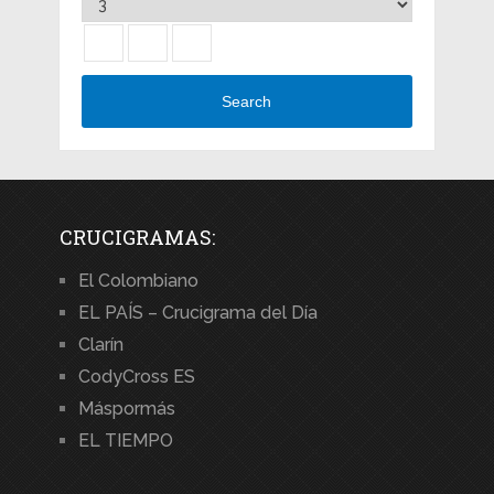
Search
CRUCIGRAMAS:
El Colombiano
EL PAÍS – Crucigrama del Día
Clarín
CodyCross ES
Máspormás
EL TIEMPO