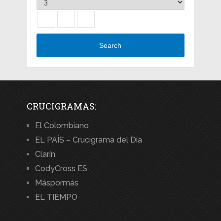
Search
CRUCIGRAMAS:
El Colombiano
EL PAÍS – Crucigrama del Día
Clarín
CodyCross ES
Máspormás
EL TIEMPO