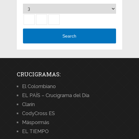
Search
CRUCIGRAMAS:
El Colombiano
EL PAÍS – Crucigrama del Día
Clarín
CodyCross ES
Máspormás
EL TIEMPO