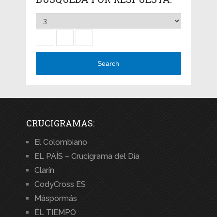
Search
CRUCIGRAMAS:
El Colombiano
EL PAÍS – Crucigrama del Día
Clarín
CodyCross ES
Máspormás
EL TIEMPO