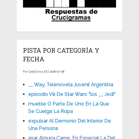
PISTA POR CATEGORÍA Y
FECHA
For CodyCross ES | 2018-07-08
__ Way, Telenovela Juvenil Argentina
episodio Viii De Star Wars: "los __ Jedi"
mueble O Parte De Uno En La Que
Se Cuelga La Ropa
expulsar Al Demonio Del Interior De
Una Persona
asar Alguna Carne, En Especial La Del