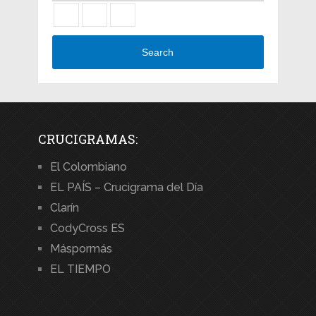
Search
CRUCIGRAMAS:
El Colombiano
EL PAÍS – Crucigrama del Día
Clarín
CodyCross ES
Máspormás
EL TIEMPO